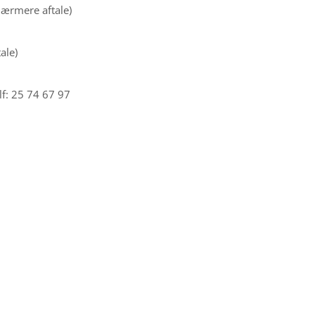
 nærmere aftale)
ale)
lf: 25 74 67 97