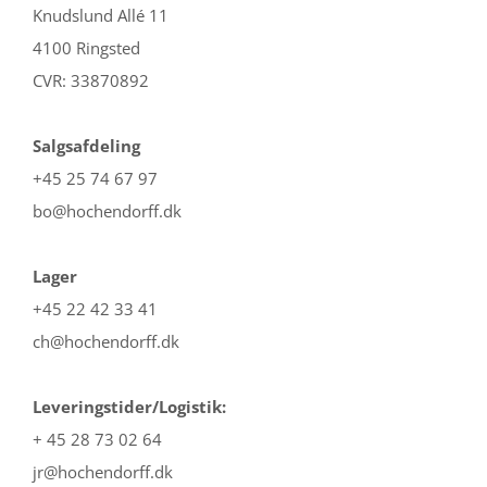
Knudslund Allé 11
4100 Ringsted
CVR: 33870892
Salgsafdeling
+45 25 74 67 97
bo@hochendorff.dk
Lager
+45 22 42 33 41
ch@hochendorff.dk
Leveringstider/Logistik:
+ 45 28 73 02 64
jr@hochendorff.dk