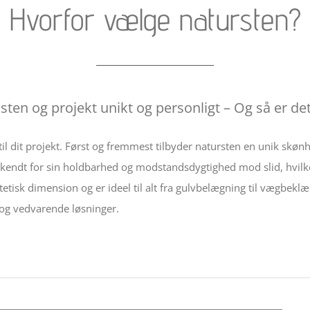
Hvorfor vælge natursten?
sten og projekt unikt og personligt – Og så er d
l dit projekt. Først og fremmest tilbyder natursten en unik skønhe
ndt for sin holdbarhed og modstandsdygtighed mod slid, hvilket si
æstetisk dimension og er ideel til alt fra gulvbelægning til vægbek
e og vedvarende løsninger.