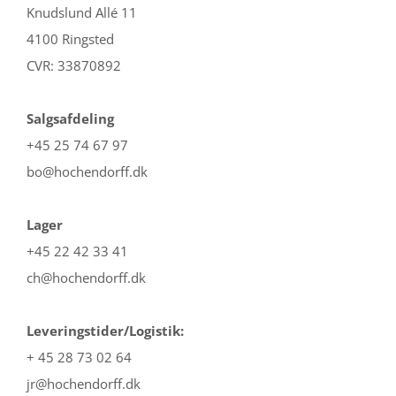
Knudslund Allé 11
4100 Ringsted
CVR: 33870892
Salgsafdeling
+45 25 74 67 97
bo@hochendorff.dk
Lager
+45 22 42 33 41
ch@hochendorff.dk
Leveringstider/Logistik:
+ 45 28 73 02 64
jr@hochendorff.dk