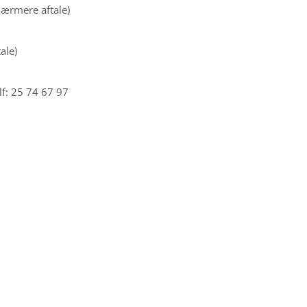
 nærmere aftale)
ale)
lf: 25 74 67 97