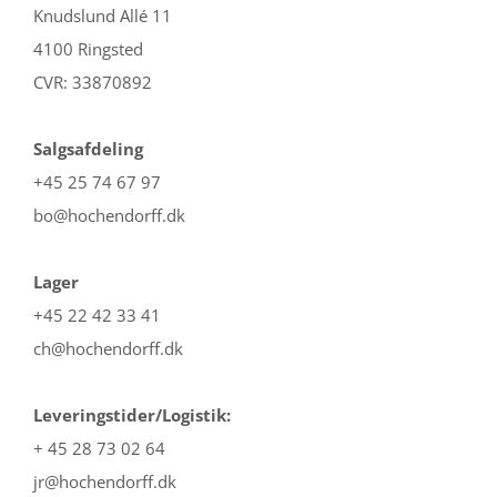
Knudslund Allé 11
4100 Ringsted
CVR: 33870892
Salgsafdeling
+45 25 74 67 97
bo@hochendorff.dk
Lager
+45 22 42 33 41
ch@hochendorff.dk
Leveringstider/Logistik:
+ 45 28 73 02 64
jr@hochendorff.dk