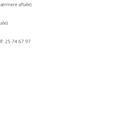
 nærmere aftale)
ale)
lf: 25 74 67 97